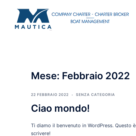
Vai
al
contenuto
Mese:
Febbraio 2022
22 FEBBRAIO 2022
SENZA CATEGORIA
Ciao mondo!
Ti diamo il benvenuto in WordPress. Questo è i
scrivere!